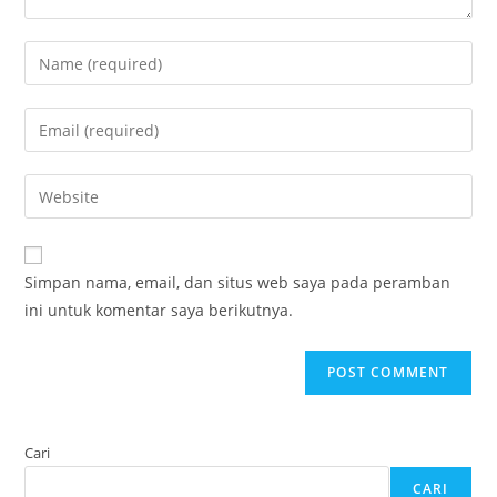
Enter
your
name
Enter
or
your
username
email
Enter
to
address
your
comment
to
website
comment
URL
Simpan nama, email, dan situs web saya pada peramban
(optional)
ini untuk komentar saya berikutnya.
Cari
CARI