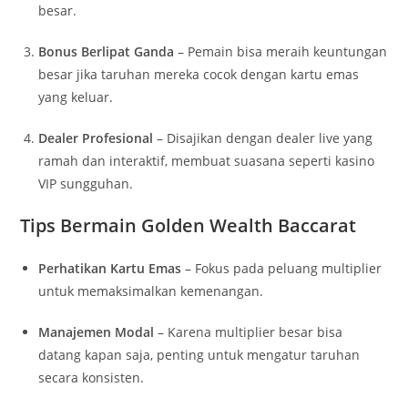
besar.
Bonus Berlipat Ganda
– Pemain bisa meraih keuntungan
besar jika taruhan mereka cocok dengan kartu emas
yang keluar.
Dealer Profesional
– Disajikan dengan dealer live yang
ramah dan interaktif, membuat suasana seperti kasino
VIP sungguhan.
Tips Bermain Golden Wealth Baccarat
Perhatikan Kartu Emas
– Fokus pada peluang multiplier
untuk memaksimalkan kemenangan.
Manajemen Modal
– Karena multiplier besar bisa
datang kapan saja, penting untuk mengatur taruhan
secara konsisten.