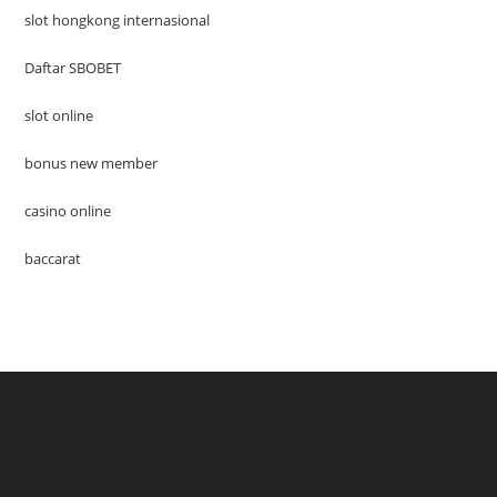
slot hongkong internasional
Daftar SBOBET
slot online
bonus new member
casino online
baccarat