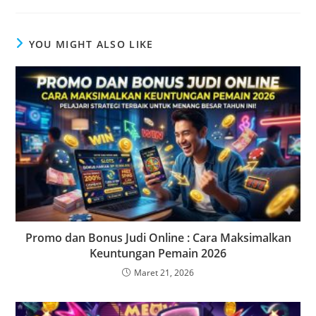
YOU MIGHT ALSO LIKE
Promo dan Bonus Judi Online : Cara Maksimalkan
Keuntungan Pemain 2026
Maret 21, 2026