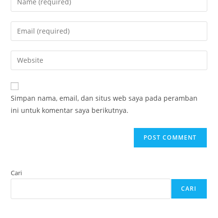
your
name
Enter
or
your
username
email
Enter
to
address
your
comment
to
website
comment
URL
Simpan nama, email, dan situs web saya pada peramban
(optional)
ini untuk komentar saya berikutnya.
Cari
CARI