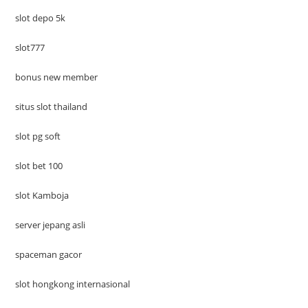
slot depo 5k
slot777
bonus new member
situs slot thailand
slot pg soft
slot bet 100
slot Kamboja
server jepang asli
spaceman gacor
slot hongkong internasional