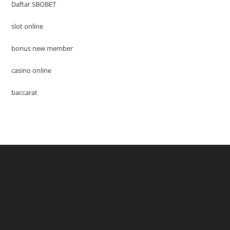
Daftar SBOBET
slot online
bonus new member
casino online
baccarat